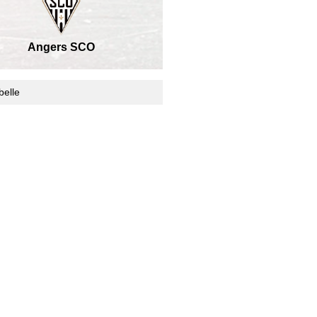
Angers SCO
belle