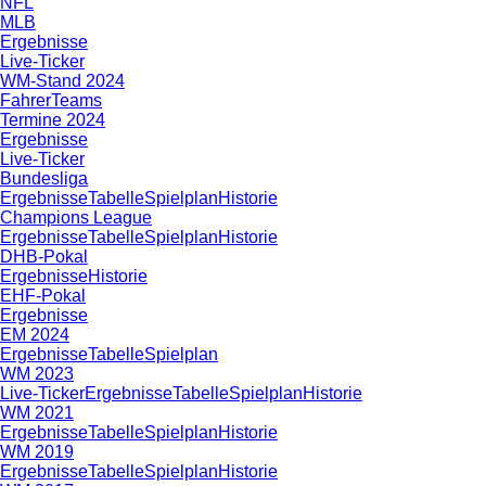
NFL
MLB
Ergebnisse
Live-Ticker
WM-Stand 2024
Fahrer
Teams
Termine 2024
Ergebnisse
Live-Ticker
Bundesliga
Ergebnisse
Tabelle
Spielplan
Historie
Champions League
Ergebnisse
Tabelle
Spielplan
Historie
DHB-Pokal
Ergebnisse
Historie
EHF-Pokal
Ergebnisse
EM 2024
Ergebnisse
Tabelle
Spielplan
WM 2023
Live-Ticker
Ergebnisse
Tabelle
Spielplan
Historie
WM 2021
Ergebnisse
Tabelle
Spielplan
Historie
WM 2019
Ergebnisse
Tabelle
Spielplan
Historie