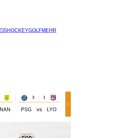
EISHOCKEY
GOLF
MEHR
3 : 1
vs
NAN
PSG
LYO