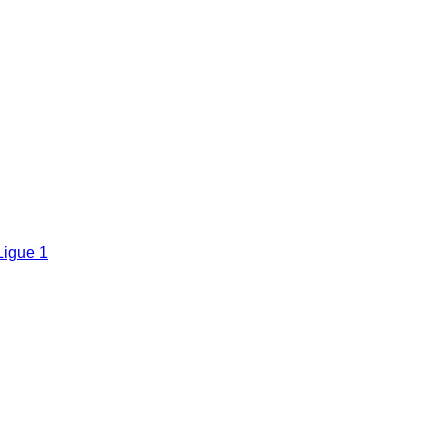
Ligue 1