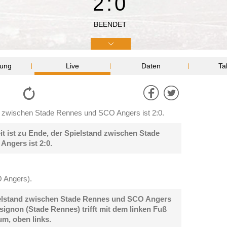
2:0
BEENDET
lung
Live
Daten
Ta
nd zwischen Stade Rennes und SCO Angers ist 2:0.
eit ist zu Ende, der Spielstand zwischen Stade
ngers ist 2:0.
O Angers).
ielstand zwischen Stade Rennes und SCO Angers
ssignon (Stade Rennes) trifft mit dem linken Fuß
um, oben links.