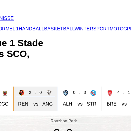
NISSE
ORMEL 1
HANDBALL
BASKETBALL
WINTERSPORT
MOTOGP
ue 1
Stade
s SCO,
2 : 0
0 : 3
4 : 1
vs
vs
vs
OGC
REN
ANG
ALH
STR
BRE
Roazhon Park