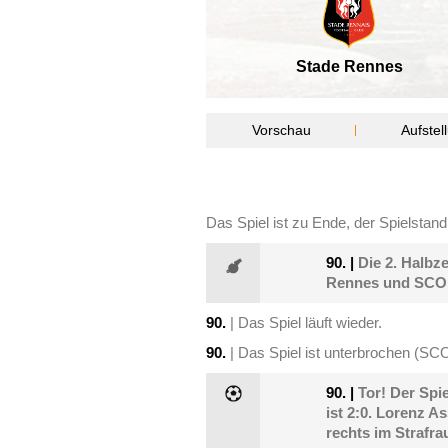
Stade Rennes
Vorschau
Aufstel
Das Spiel ist zu Ende, der Spielsta
90.
|
Die 2. Halbz
Rennes und SCO A
90.
| Das Spiel läuft wieder.
90.
| Das Spiel ist unterbrochen (SC
90.
|
Tor! Der Sp
ist 2:0. Lorenz A
rechts im Strafra