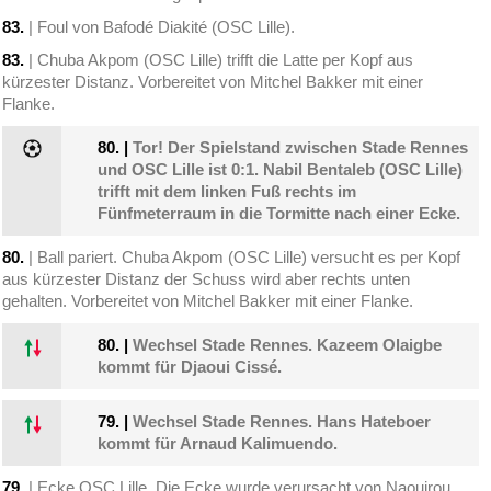
83.
| Foul von Bafodé Diakité (OSC Lille).
83.
| Chuba Akpom (OSC Lille) trifft die Latte per Kopf aus
kürzester Distanz. Vorbereitet von Mitchel Bakker mit einer
Flanke.
80.
|
Tor! Der Spielstand zwischen Stade Rennes
und OSC Lille ist 0:1. Nabil Bentaleb (OSC Lille)
trifft mit dem linken Fuß rechts im
Fünfmeterraum in die Tormitte nach einer Ecke.
80.
| Ball pariert. Chuba Akpom (OSC Lille) versucht es per Kopf
aus kürzester Distanz der Schuss wird aber rechts unten
gehalten. Vorbereitet von Mitchel Bakker mit einer Flanke.
80.
|
Wechsel Stade Rennes. Kazeem Olaigbe
kommt für Djaoui Cissé.
79.
|
Wechsel Stade Rennes. Hans Hateboer
kommt für Arnaud Kalimuendo.
79.
| Ecke OSC Lille. Die Ecke wurde verursacht von Naouirou