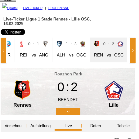
LIVE-TICKER
|
ERGEBNISSE
Live-Ticker Ligue 1
Stade Rennes - Lille OSC,
16.02.2025
2
0 : 1
1 : 3
0 : 2
STR
REI
vs
ANG
ALH
vs
OGC
REN
vs
OSC
Roazhon Park
0:2
BEENDET
Rennes
Lille
Vorschau
Aufstellung
Live
Daten
Tabelle