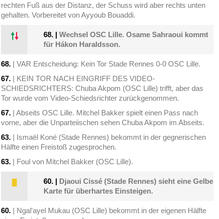
rechten Fuß aus der Distanz, der Schuss wird aber rechts unten
gehalten. Vorbereitet von Ayyoub Bouaddi.
68.
|
Wechsel OSC Lille. Osame Sahraoui kommt
für Hákon Haraldsson.
68.
| VAR Entscheidung: Kein Tor Stade Rennes 0-0 OSC Lille.
67.
| KEIN TOR NACH EINGRIFF DES VIDEO-
SCHIEDSRICHTERS: Chuba Akpom (OSC Lille) trifft, aber das
Tor wurde vom Video-Schiedsrichter zurückgenommen.
67.
| Abseits OSC Lille. Mitchel Bakker spielt einen Pass nach
vorne, aber die Unparteiischen sehen Chuba Akpom im Abseits.
63.
| Ismaël Koné (Stade Rennes) bekommt in der gegnerischen
Hälfte einen Freistoß zugesprochen.
63.
| Foul von Mitchel Bakker (OSC Lille).
60.
|
Djaoui Cissé (Stade Rennes) sieht eine Gelbe
Karte für überhartes Einsteigen.
60.
| Ngal'ayel Mukau (OSC Lille) bekommt in der eigenen Hälfte