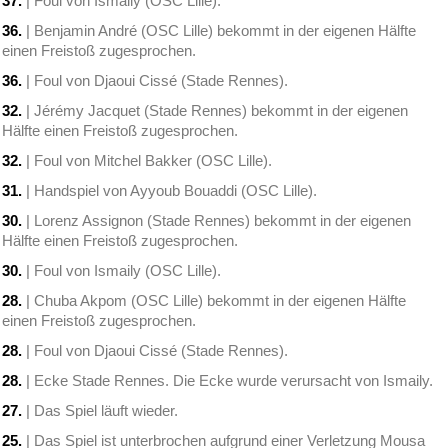
37.
| Foul von Ismaily (OSC Lille).
36.
| Benjamin André (OSC Lille) bekommt in der eigenen Hälfte
einen Freistoß zugesprochen.
36.
| Foul von Djaoui Cissé (Stade Rennes).
32.
| Jérémy Jacquet (Stade Rennes) bekommt in der eigenen
Hälfte einen Freistoß zugesprochen.
32.
| Foul von Mitchel Bakker (OSC Lille).
31.
| Handspiel von Ayyoub Bouaddi (OSC Lille).
30.
| Lorenz Assignon (Stade Rennes) bekommt in der eigenen
Hälfte einen Freistoß zugesprochen.
30.
| Foul von Ismaily (OSC Lille).
28.
| Chuba Akpom (OSC Lille) bekommt in der eigenen Hälfte
einen Freistoß zugesprochen.
28.
| Foul von Djaoui Cissé (Stade Rennes).
28.
| Ecke Stade Rennes. Die Ecke wurde verursacht von Ismaily.
27.
| Das Spiel läuft wieder.
25.
| Das Spiel ist unterbrochen aufgrund einer Verletzung Mousa