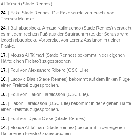
Al Ta'mari (Stade Rennes).
24.
| Ecke Stade Rennes. Die Ecke wurde verursacht von
Thomas Meunier.
24.
| Ball abgeblockt. Arnaud Kalimuendo (Stade Rennes) versucht
es mit dem rechten Fuß aus der Strafraummitte, der Schuss wird
jedoch abgeblockt. Vorbereitet von Lorenz Assignon mit einer
Flanke.
17.
| Mousa Al Ta'mari (Stade Rennes) bekommt in der eigenen
Hälfte einen Freistoß zugesprochen.
17.
| Foul von Alexsandro Ribeiro (OSC Lille).
16.
| Ludovic Blas (Stade Rennes) bekommt auf dem linken Flügel
einen Freistoß zugesprochen.
16.
| Foul von Hákon Haraldsson (OSC Lille).
15.
| Hákon Haraldsson (OSC Lille) bekommt in der eigenen Hälfte
einen Freistoß zugesprochen.
15.
| Foul von Djaoui Cissé (Stade Rennes).
14.
| Mousa Al Ta'mari (Stade Rennes) bekommt in der eigenen
Hälfte einen Freistoß zugesprochen.