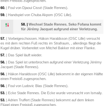
einen Freistoß zugesprochen.
60.
| Foul von Djaoui Cissé (Stade Rennes).
59.
| Handspiel von Chuba Akpom (OSC Lille).
58.
|
Wechsel Stade Rennes. Seko Fofana kommt
für Jérémy Jacquet aufgrund einer Verletzung.
57.
| Vorbeigeschossen. Hákon Haraldsson (OSC Lille) versucht
es mit dem rechten Fuß rechts im Strafraum, , allerdings fliegt die
Kugel drüber. Vorbereitet von Mitchel Bakker mit einer Flanke.
57.
| Das Spiel läuft wieder.
56.
| Das Spiel ist unterbrochen aufgrund einer Verletzung Jérémy
Jacquet (Stade Rennes).
56.
| Hákon Haraldsson (OSC Lille) bekommt in der eigenen Hälfte
einen Freistoß zugesprochen.
56.
| Foul von Ludovic Blas (Stade Rennes).
53.
| Ecke Stade Rennes. Die Ecke wurde verursacht von Ismaily.
53.
| Adrien Truffert (Stade Rennes) bekommt auf dem linken
Flügel einen Freistoß zugesprochen.