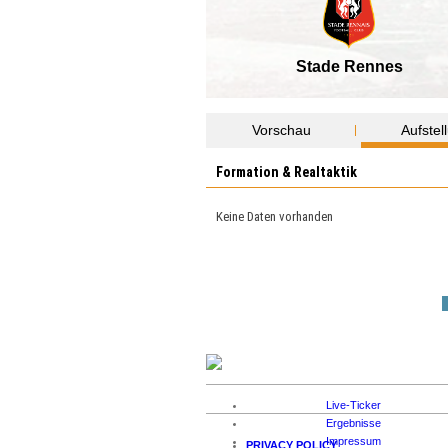
Stade Rennes
Vorschau
Aufstel
Formation & Realtaktik
Keine Daten vorhanden
Live-Ticker
Ergebnisse
Impressum
PRIVACY POLICY