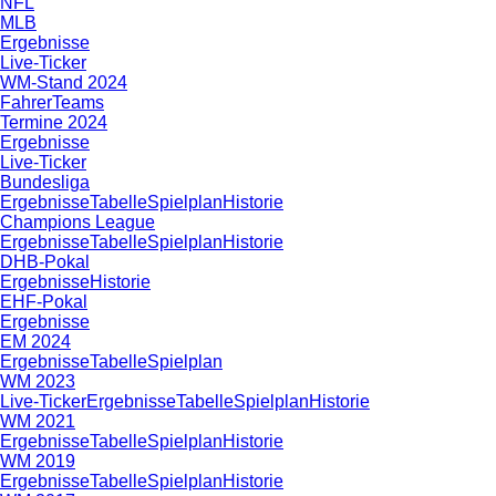
NFL
MLB
Ergebnisse
Live-Ticker
WM-Stand 2024
Fahrer
Teams
Termine 2024
Ergebnisse
Live-Ticker
Bundesliga
Ergebnisse
Tabelle
Spielplan
Historie
Champions League
Ergebnisse
Tabelle
Spielplan
Historie
DHB-Pokal
Ergebnisse
Historie
EHF-Pokal
Ergebnisse
EM 2024
Ergebnisse
Tabelle
Spielplan
WM 2023
Live-Ticker
Ergebnisse
Tabelle
Spielplan
Historie
WM 2021
Ergebnisse
Tabelle
Spielplan
Historie
WM 2019
Ergebnisse
Tabelle
Spielplan
Historie