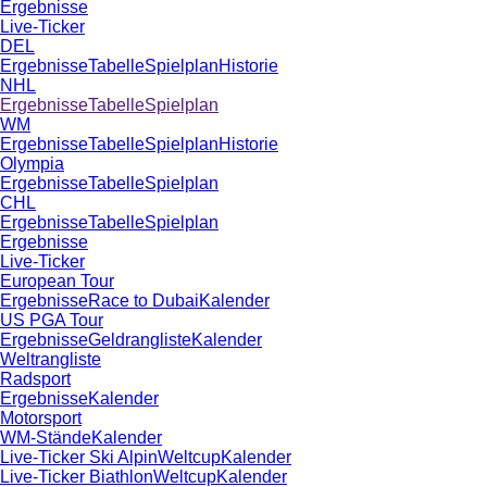
Ergebnisse
Live-Ticker
DEL
Ergebnisse
Tabelle
Spielplan
Historie
NHL
Ergebnisse
Tabelle
Spielplan
WM
Ergebnisse
Tabelle
Spielplan
Historie
Olympia
Ergebnisse
Tabelle
Spielplan
CHL
Ergebnisse
Tabelle
Spielplan
Ergebnisse
Live-Ticker
European Tour
Ergebnisse
Race to Dubai
Kalender
US PGA Tour
Ergebnisse
Geldrangliste
Kalender
Weltrangliste
Radsport
Ergebnisse
Kalender
Motorsport
WM-Stände
Kalender
Live-Ticker Ski Alpin
Weltcup
Kalender
Live-Ticker Biathlon
Weltcup
Kalender