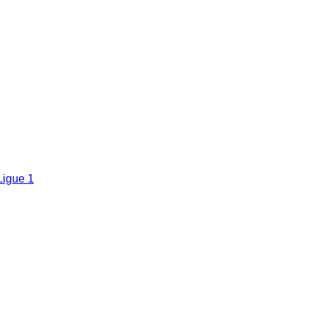
Ligue 1