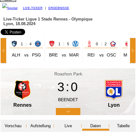
LIVE-TICKER
|
ERGEBNISSE
Live-Ticker Ligue 1
Stade Rennes - Olympique
Lyon, 18.08.2024
1 : 4
1 : 5
0 : 2
1 
ALH
vs
PSG
BRE
vs
MAR
REI
vs
OSC
MON
Roazhon Park
3:0
BEENDET
Rennes
Lyon
Vorschau
Aufstellung
Live
Daten
Tabelle