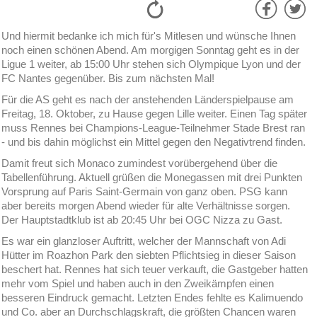
Und hiermit bedanke ich mich für's Mitlesen und wünsche Ihnen
noch einen schönen Abend. Am morgigen Sonntag geht es in der
Ligue 1 weiter, ab 15:00 Uhr stehen sich Olympique Lyon und der
FC Nantes gegenüber. Bis zum nächsten Mal!
Für die AS geht es nach der anstehenden Länderspielpause am
Freitag, 18. Oktober, zu Hause gegen Lille weiter. Einen Tag später
muss Rennes bei Champions-League-Teilnehmer Stade Brest ran
- und bis dahin möglichst ein Mittel gegen den Negativtrend finden.
Damit freut sich Monaco zumindest vorübergehend über die
Tabellenführung. Aktuell grüßen die Monegassen mit drei Punkten
Vorsprung auf Paris Saint-Germain von ganz oben. PSG kann
aber bereits morgen Abend wieder für alte Verhältnisse sorgen.
Der Hauptstadtklub ist ab 20:45 Uhr bei OGC Nizza zu Gast.
Es war ein glanzloser Auftritt, welcher der Mannschaft von Adi
Hütter im Roazhon Park den siebten Pflichtsieg in dieser Saison
beschert hat. Rennes hat sich teuer verkauft, die Gastgeber hatten
mehr vom Spiel und haben auch in den Zweikämpfen einen
besseren Eindruck gemacht. Letzten Endes fehlte es Kalimuendo
und Co. aber an Durchschlagskraft, die größten Chancen waren