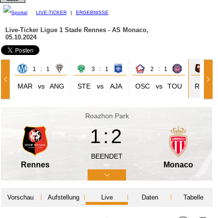
LIVE-TICKER
|
ERGEBNISSE
Live-Ticker Ligue 1
Stade Rennes - AS Monaco,
05.10.2024
1 : 1
3 : 1
2 : 1
1 
MAR
vs
ANG
STE
vs
AJA
OSC
vs
TOU
REN
Roazhon Park
1:2
BEENDET
Rennes
Monaco
Vorschau
Aufstellung
Live
Daten
Tabelle