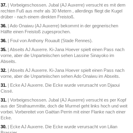
37.
| Vorbeigeschossen. Jubal (AJ Auxerre) versucht es mit dem
rechten Fuß aus mehr als 30 Metern , allerdings fliegt die Kugel
drüber - nach einem direkten Freistoß.
36.
| Ado Onaiwu (AJ Auxerre) bekommt in der gegnerischen
Hälfte einen Freistoß zugesprochen.
36.
| Foul von Anthony Rouault (Stade Rennes).
35.
| Abseits AJ Auxerre. Ki-Jana Hoever spielt einen Pass nach
vorne, aber die Unparteiischen sehen Lassine Sinayoko im
Abseits.
32.
| Abseits AJ Auxerre. Ki-Jana Hoever spielt einen Pass nach
vorne, aber die Unparteiischen sehen Ado Onaiwu im Abseits.
31.
| Ecke AJ Auxerre. Die Ecke wurde verursacht von Djaoui
Cissé.
31.
| Vorbeigeschossen. Jubal (AJ Auxerre) versucht es per Kopf
aus der Strafraummitte, doch die Murmel geht links hoch und weit
vorbei. Vorbereitet von Gaëtan Perrin mit einer Flanke nach einer
Ecke.
30.
| Ecke AJ Auxerre. Die Ecke wurde verursacht von Lilian
Brassier.