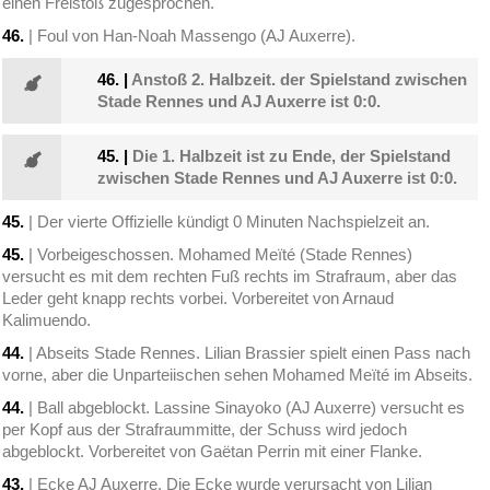
einen Freistoß zugesprochen.
46.
| Foul von Han-Noah Massengo (AJ Auxerre).
46.
|
Anstoß 2. Halbzeit. der Spielstand zwischen
Stade Rennes und AJ Auxerre ist 0:0.
45.
|
Die 1. Halbzeit ist zu Ende, der Spielstand
zwischen Stade Rennes und AJ Auxerre ist 0:0.
45.
| Der vierte Offizielle kündigt 0 Minuten Nachspielzeit an.
45.
| Vorbeigeschossen. Mohamed Meïté (Stade Rennes)
versucht es mit dem rechten Fuß rechts im Strafraum, aber das
Leder geht knapp rechts vorbei. Vorbereitet von Arnaud
Kalimuendo.
44.
| Abseits Stade Rennes. Lilian Brassier spielt einen Pass nach
vorne, aber die Unparteiischen sehen Mohamed Meïté im Abseits.
44.
| Ball abgeblockt. Lassine Sinayoko (AJ Auxerre) versucht es
per Kopf aus der Strafraummitte, der Schuss wird jedoch
abgeblockt. Vorbereitet von Gaëtan Perrin mit einer Flanke.
43.
| Ecke AJ Auxerre. Die Ecke wurde verursacht von Lilian