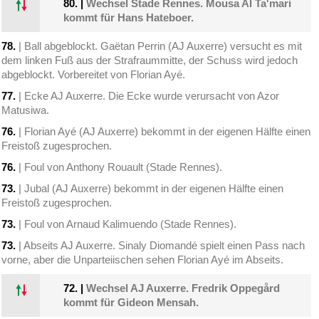
80.
|
Wechsel Stade Rennes. Mousa Al Ta'mari
kommt für Hans Hateboer.
78.
| Ball abgeblockt. Gaëtan Perrin (AJ Auxerre) versucht es mit
dem linken Fuß aus der Strafraummitte, der Schuss wird jedoch
abgeblockt. Vorbereitet von Florian Ayé.
77.
| Ecke AJ Auxerre. Die Ecke wurde verursacht von Azor
Matusiwa.
76.
| Florian Ayé (AJ Auxerre) bekommt in der eigenen Hälfte einen
Freistoß zugesprochen.
76.
| Foul von Anthony Rouault (Stade Rennes).
73.
| Jubal (AJ Auxerre) bekommt in der eigenen Hälfte einen
Freistoß zugesprochen.
73.
| Foul von Arnaud Kalimuendo (Stade Rennes).
73.
| Abseits AJ Auxerre. Sinaly Diomandé spielt einen Pass nach
vorne, aber die Unparteiischen sehen Florian Ayé im Abseits.
72.
|
Wechsel AJ Auxerre. Fredrik Oppegård
kommt für Gideon Mensah.