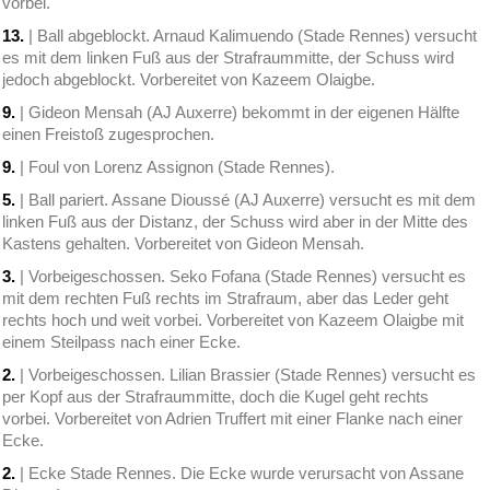
vorbei.
13.
| Ball abgeblockt. Arnaud Kalimuendo (Stade Rennes) versucht
es mit dem linken Fuß aus der Strafraummitte, der Schuss wird
jedoch abgeblockt. Vorbereitet von Kazeem Olaigbe.
9.
| Gideon Mensah (AJ Auxerre) bekommt in der eigenen Hälfte
einen Freistoß zugesprochen.
9.
| Foul von Lorenz Assignon (Stade Rennes).
5.
| Ball pariert. Assane Dioussé (AJ Auxerre) versucht es mit dem
linken Fuß aus der Distanz, der Schuss wird aber in der Mitte des
Kastens gehalten. Vorbereitet von Gideon Mensah.
3.
| Vorbeigeschossen. Seko Fofana (Stade Rennes) versucht es
mit dem rechten Fuß rechts im Strafraum, aber das Leder geht
rechts hoch und weit vorbei. Vorbereitet von Kazeem Olaigbe mit
einem Steilpass nach einer Ecke.
2.
| Vorbeigeschossen. Lilian Brassier (Stade Rennes) versucht es
per Kopf aus der Strafraummitte, doch die Kugel geht rechts
vorbei. Vorbereitet von Adrien Truffert mit einer Flanke nach einer
Ecke.
2.
| Ecke Stade Rennes. Die Ecke wurde verursacht von Assane