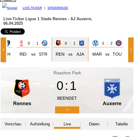
LIVE-TICKER
|
ERGEBNISSE
Live-Ticker Ligue 1
Stade Rennes - AJ Auxerre,
06.04.2025
2
0 : 1
0 : 1
3 : 2
ALH
REI
vs
STR
REN
vs
AJA
MAR
vs
TOU
Roazhon Park
0:1
BEENDET
Rennes
Auxerre
Vorschau
Aufstellung
Live
Daten
Tabelle