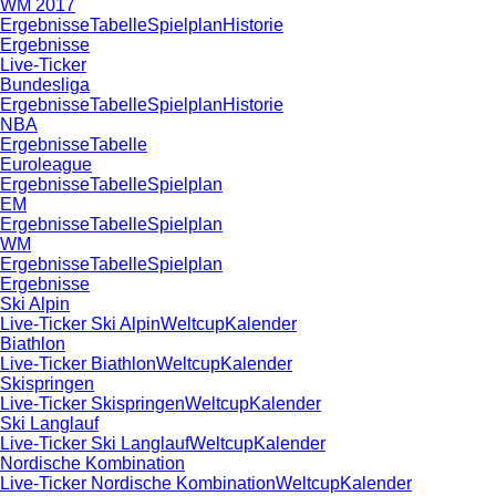
WM 2017
Ergebnisse
Tabelle
Spielplan
Historie
Ergebnisse
Live-Ticker
Bundesliga
Ergebnisse
Tabelle
Spielplan
Historie
NBA
Ergebnisse
Tabelle
Euroleague
Ergebnisse
Tabelle
Spielplan
EM
Ergebnisse
Tabelle
Spielplan
WM
Ergebnisse
Tabelle
Spielplan
Ergebnisse
Ski Alpin
Live-Ticker Ski Alpin
Weltcup
Kalender
Biathlon
Live-Ticker Biathlon
Weltcup
Kalender
Skispringen
Live-Ticker Skispringen
Weltcup
Kalender
Ski Langlauf
Live-Ticker Ski Langlauf
Weltcup
Kalender
Nordische Kombination
Live-Ticker Nordische Kombination
Weltcup
Kalender