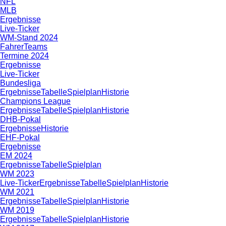
NFL
MLB
Ergebnisse
Live-Ticker
WM-Stand 2024
Fahrer
Teams
Termine 2024
Ergebnisse
Live-Ticker
Bundesliga
Ergebnisse
Tabelle
Spielplan
Historie
Champions League
Ergebnisse
Tabelle
Spielplan
Historie
DHB-Pokal
Ergebnisse
Historie
EHF-Pokal
Ergebnisse
EM 2024
Ergebnisse
Tabelle
Spielplan
WM 2023
Live-Ticker
Ergebnisse
Tabelle
Spielplan
Historie
WM 2021
Ergebnisse
Tabelle
Spielplan
Historie
WM 2019
Ergebnisse
Tabelle
Spielplan
Historie