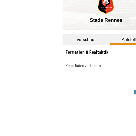
Stade Rennes
Vorschau
Aufstel
Formation & Realtaktik
Keine Daten vorhanden
Live-Ticker
Ergebnisse
Impressum
PRIVACY POLICY