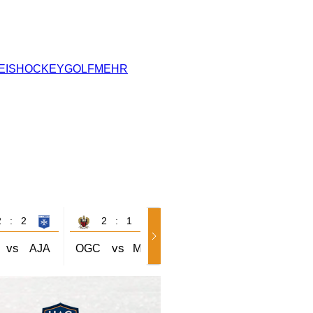
EISHOCKEY
GOLF
MEHR
2 : 2
2 : 1
0 : 3
vs
vs
vs
AJA
OGC
MON
MON
TOU
STR