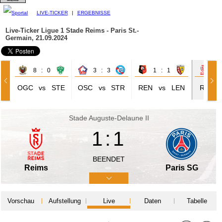
LIVE-TICKER
|
ERGEBNISSE
Live-Ticker Ligue 1
Stade Reims - Paris St.-
Germain, 21.09.2024
8 : 0
3 : 3
1 : 1
1 
OGC
vs
STE
OSC
vs
STR
REN
vs
LEN
REI
Stade Auguste-Delaune II
1:1
BEENDET
Reims
Paris SG
Vorschau
Aufstellung
Live
Daten
Tabelle