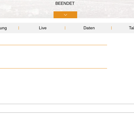
BEENDET
lung
Live
Daten
Ta