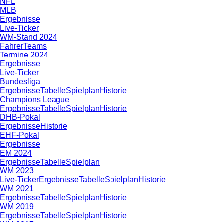
NFL
MLB
Ergebnisse
Live-Ticker
WM-Stand 2024
Fahrer
Teams
Termine 2024
Ergebnisse
Live-Ticker
Bundesliga
Ergebnisse
Tabelle
Spielplan
Historie
Champions League
Ergebnisse
Tabelle
Spielplan
Historie
DHB-Pokal
Ergebnisse
Historie
EHF-Pokal
Ergebnisse
EM 2024
Ergebnisse
Tabelle
Spielplan
WM 2023
Live-Ticker
Ergebnisse
Tabelle
Spielplan
Historie
WM 2021
Ergebnisse
Tabelle
Spielplan
Historie
WM 2019
Ergebnisse
Tabelle
Spielplan
Historie