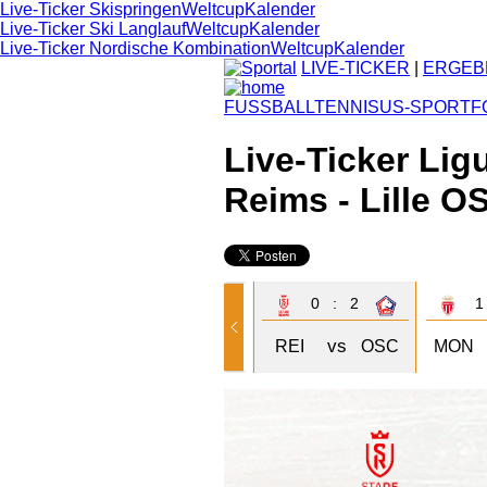
Live-Ticker Skispringen
Weltcup
Kalender
Live-Ticker Ski Langlauf
Weltcup
Kalender
Live-Ticker Nordische Kombination
Weltcup
Kalender
LIVE-TICKER
|
ERGEB
FUSSBALL
TENNIS
US-SPORT
F
Live-Ticker Lig
Reims - Lille O
 : 4
1 : 5
0 : 2
1
vs
vs
vs
PSG
BRE
MAR
REI
OSC
MON