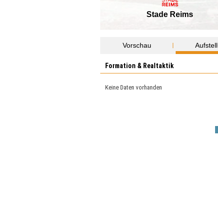
Stade Reims
Vorschau
Aufstel
Formation & Realtaktik
Keine Daten vorhanden
Live-Ticker
Ergebnisse
Impressum
PRIVACY POLICY
Cookie Settings