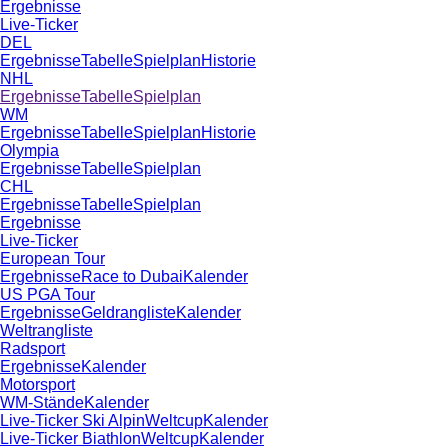
Ergebnisse
Live-Ticker
DEL
Ergebnisse
Tabelle
Spielplan
Historie
NHL
Ergebnisse
Tabelle
Spielplan
WM
Ergebnisse
Tabelle
Spielplan
Historie
Olympia
Ergebnisse
Tabelle
Spielplan
CHL
Ergebnisse
Tabelle
Spielplan
Ergebnisse
Live-Ticker
European Tour
Ergebnisse
Race to Dubai
Kalender
US PGA Tour
Ergebnisse
Geldrangliste
Kalender
Weltrangliste
Radsport
Ergebnisse
Kalender
Motorsport
WM-Stände
Kalender
Live-Ticker Ski Alpin
Weltcup
Kalender
Live-Ticker Biathlon
Weltcup
Kalender