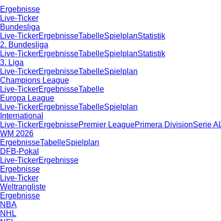
Ergebnisse
Live-Ticker
Bundesliga
Live-Ticker
Ergebnisse
Tabelle
Spielplan
Statistik
2. Bundesliga
Live-Ticker
Ergebnisse
Tabelle
Spielplan
Statistik
3. Liga
Live-Ticker
Ergebnisse
Tabelle
Spielplan
Champions League
Live-Ticker
Ergebnisse
Tabelle
Europa League
Live-Ticker
Ergebnisse
Tabelle
Spielplan
International
Live-Ticker
Ergebnisse
Premier League
Primera Division
Serie A
WM 2026
Ergebnisse
Tabelle
Spielplan
DFB-Pokal
Live-Ticker
Ergebnisse
Ergebnisse
Live-Ticker
Weltrangliste
Ergebnisse
NBA
NHL