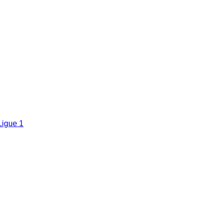
Ligue 1