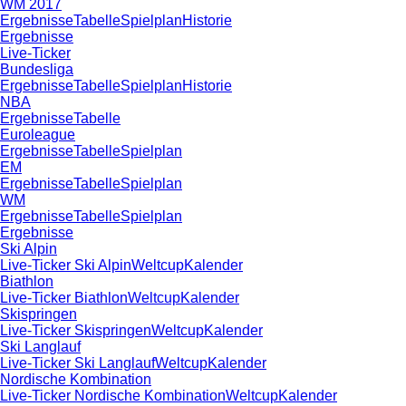
WM 2017
Ergebnisse
Tabelle
Spielplan
Historie
Ergebnisse
Live-Ticker
Bundesliga
Ergebnisse
Tabelle
Spielplan
Historie
NBA
Ergebnisse
Tabelle
Euroleague
Ergebnisse
Tabelle
Spielplan
EM
Ergebnisse
Tabelle
Spielplan
WM
Ergebnisse
Tabelle
Spielplan
Ergebnisse
Ski Alpin
Live-Ticker Ski Alpin
Weltcup
Kalender
Biathlon
Live-Ticker Biathlon
Weltcup
Kalender
Skispringen
Live-Ticker Skispringen
Weltcup
Kalender
Ski Langlauf
Live-Ticker Ski Langlauf
Weltcup
Kalender
Nordische Kombination
Live-Ticker Nordische Kombination
Weltcup
Kalender