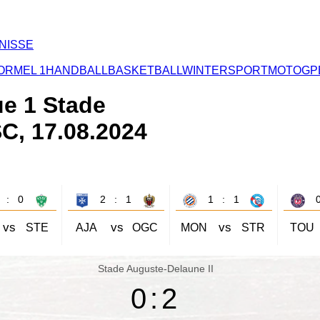
NISSE
ORMEL 1
HANDBALL
BASKETBALL
WINTERSPORT
MOTOGP
ue 1
Stade
SC, 17.08.2024
 : 0
2 : 1
1 : 1
vs
vs
vs
STE
AJA
OGC
MON
STR
TOU
Stade Auguste-Delaune II
0:2