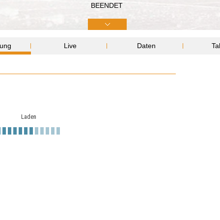
BEENDET
lung
Live
Daten
Ta
Laden