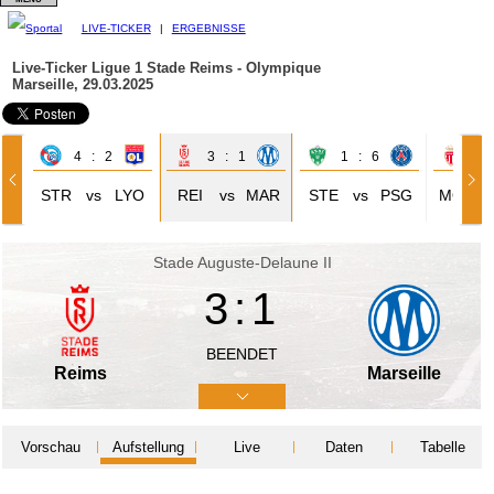
LIVE-TICKER
|
ERGEBNISSE
Live-Ticker Ligue 1
Stade Reims - Olympique
Marseille, 29.03.2025
4 : 2
3 : 1
1 : 6
2 
STR
vs
LYO
REI
vs
MAR
STE
vs
PSG
MON
Stade Auguste-Delaune II
3:1
BEENDET
Reims
Marseille
Vorschau
Aufstellung
Live
Daten
Tabelle