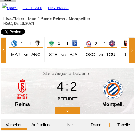
LIVE-TICKER
|
ERGEBNISSE
Live-Ticker Ligue 1
Stade Reims - Montpellier
HSC, 06.10.2024
1 : 1
3 : 1
2 : 1
1 
MAR
vs
ANG
STE
vs
AJA
OSC
vs
TOU
REN
Stade Auguste-Delaune II
4:2
BEENDET
Reims
Montpell.
Vorschau
Aufstellung
Live
Daten
Tabelle