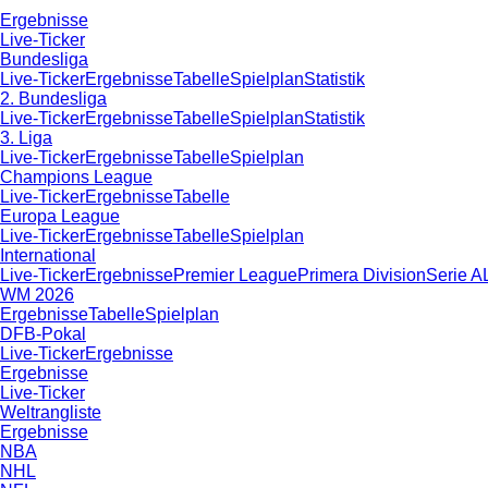
Ergebnisse
Live-Ticker
Bundesliga
Live-Ticker
Ergebnisse
Tabelle
Spielplan
Statistik
2. Bundesliga
Live-Ticker
Ergebnisse
Tabelle
Spielplan
Statistik
3. Liga
Live-Ticker
Ergebnisse
Tabelle
Spielplan
Champions League
Live-Ticker
Ergebnisse
Tabelle
Europa League
Live-Ticker
Ergebnisse
Tabelle
Spielplan
International
Live-Ticker
Ergebnisse
Premier League
Primera Division
Serie A
WM 2026
Ergebnisse
Tabelle
Spielplan
DFB-Pokal
Live-Ticker
Ergebnisse
Ergebnisse
Live-Ticker
Weltrangliste
Ergebnisse
NBA
NHL