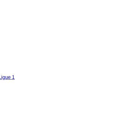
Ligue 1