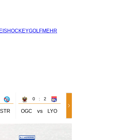
EISHOCKEY
GOLF
MEHR
0 : 2
vs
STR
OGC
LYO