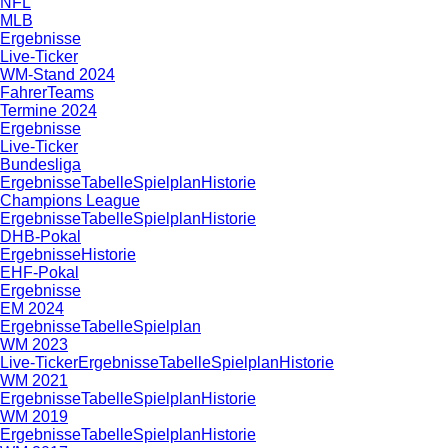
NFL
MLB
Ergebnisse
Live-Ticker
WM-Stand 2024
Fahrer
Teams
Termine 2024
Ergebnisse
Live-Ticker
Bundesliga
Ergebnisse
Tabelle
Spielplan
Historie
Champions League
Ergebnisse
Tabelle
Spielplan
Historie
DHB-Pokal
Ergebnisse
Historie
EHF-Pokal
Ergebnisse
EM 2024
Ergebnisse
Tabelle
Spielplan
WM 2023
Live-Ticker
Ergebnisse
Tabelle
Spielplan
Historie
WM 2021
Ergebnisse
Tabelle
Spielplan
Historie
WM 2019
Ergebnisse
Tabelle
Spielplan
Historie