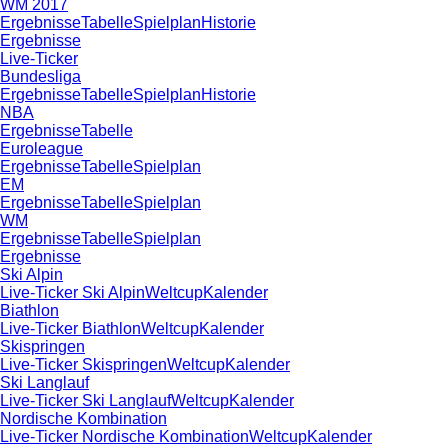
WM 2017
Ergebnisse
Tabelle
Spielplan
Historie
Ergebnisse
Live-Ticker
Bundesliga
Ergebnisse
Tabelle
Spielplan
Historie
NBA
Ergebnisse
Tabelle
Euroleague
Ergebnisse
Tabelle
Spielplan
EM
Ergebnisse
Tabelle
Spielplan
WM
Ergebnisse
Tabelle
Spielplan
Ergebnisse
Ski Alpin
Live-Ticker Ski Alpin
Weltcup
Kalender
Biathlon
Live-Ticker Biathlon
Weltcup
Kalender
Skispringen
Live-Ticker Skispringen
Weltcup
Kalender
Ski Langlauf
Live-Ticker Ski Langlauf
Weltcup
Kalender
Nordische Kombination
Live-Ticker Nordische Kombination
Weltcup
Kalender