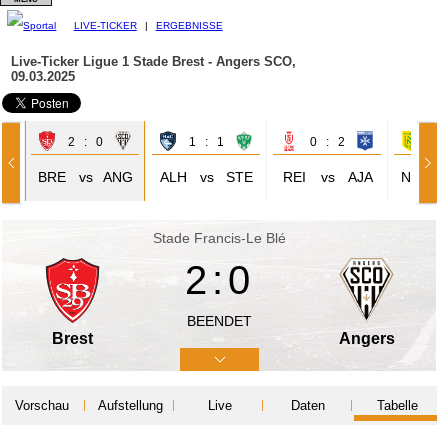
LIVE-TICKER
|
ERGEBNISSE
Live-Ticker Ligue 1
Stade Brest - Angers SCO,
09.03.2025
2 : 0
1 : 1
0 : 2
0 
EN
BRE
vs
ANG
ALH
vs
STE
REI
vs
AJA
NAN
Stade Francis-Le Blé
2:0
BEENDET
Brest
Angers
Vorschau
Aufstellung
Live
Daten
Tabelle