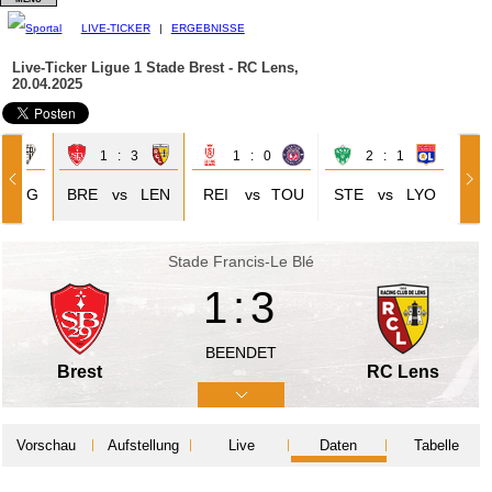
LIVE-TICKER
|
ERGEBNISSE
Live-Ticker Ligue 1
Stade Brest - RC Lens,
20.04.2025
1
1 : 3
1 : 0
2 : 1
ANG
BRE
vs
LEN
REI
vs
TOU
STE
vs
LYO
Stade Francis-Le Blé
1:3
BEENDET
Brest
RC Lens
Vorschau
Aufstellung
Live
Daten
Tabelle