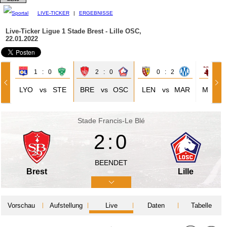
LIVE-TICKER
|
ERGEBNISSE
Live-Ticker Ligue 1
Stade Brest - Lille OSC,
22.01.2022
1 : 0
2 : 0
0 : 2
0 
LYO
vs
STE
BRE
vs
OSC
LEN
vs
MAR
MET
Stade Francis-Le Blé
2:0
BEENDET
Brest
Lille
Vorschau
Aufstellung
Live
Daten
Tabelle