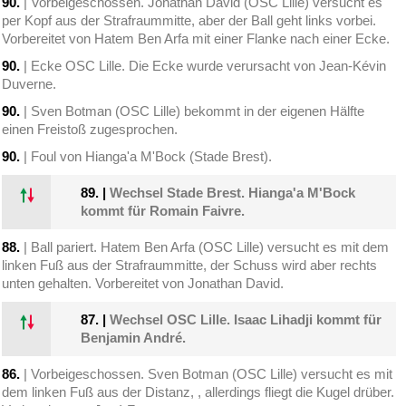
90.
| Vorbeigeschossen. Jonathan David (OSC Lille) versucht es
per Kopf aus der Strafraummitte, aber der Ball geht links vorbei.
Vorbereitet von Hatem Ben Arfa mit einer Flanke nach einer Ecke.
90.
| Ecke OSC Lille. Die Ecke wurde verursacht von Jean-Kévin
Duverne.
90.
| Sven Botman (OSC Lille) bekommt in der eigenen Hälfte
einen Freistoß zugesprochen.
90.
| Foul von Hianga'a M'Bock (Stade Brest).
89.
|
Wechsel Stade Brest. Hianga'a M'Bock
kommt für Romain Faivre.
88.
| Ball pariert. Hatem Ben Arfa (OSC Lille) versucht es mit dem
linken Fuß aus der Strafraummitte, der Schuss wird aber rechts
unten gehalten. Vorbereitet von Jonathan David.
87.
|
Wechsel OSC Lille. Isaac Lihadji kommt für
Benjamin André.
86.
| Vorbeigeschossen. Sven Botman (OSC Lille) versucht es mit
dem linken Fuß aus der Distanz, , allerdings fliegt die Kugel drüber.