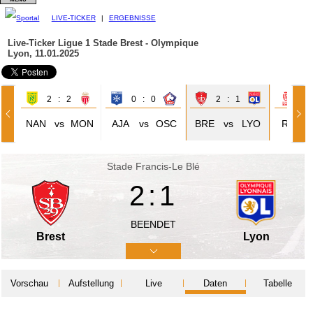
LIVE-TICKER
|
ERGEBNISSE
Live-Ticker Ligue 1
Stade Brest - Olympique
Lyon, 11.01.2025
2 : 2
0 : 0
2 : 1
2 
NAN
vs
MON
AJA
vs
OSC
BRE
vs
LYO
REI
Stade Francis-Le Blé
2:1
BEENDET
Brest
Lyon
Vorschau
Aufstellung
Live
Daten
Tabelle