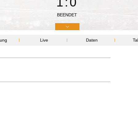
1:0
BEENDET
lung
Live
Daten
Ta