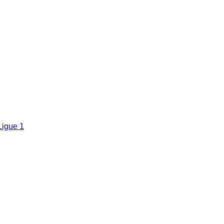
Ligue 1