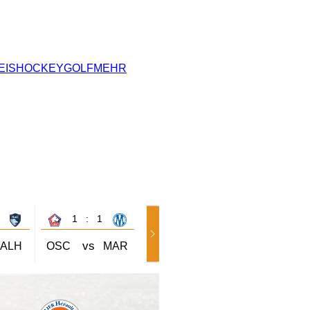
EISHOCKEY
GOLF
MEHR
1 : 1
vs
ALH
OSC
MAR