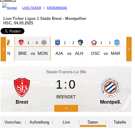
LIVE-TICKER
|
ERGEBNISSE
Live-Ticker Ligue 1
Stade Brest - Montpellier
HSC, 04.05.2025
2
1 : 0
1 : 2
1 : 1
LEN
BRE
vs
MON
AJA
vs
ALH
OSC
vs
MAR
Stade Francis-Le Blé
1:0
BEENDET
Brest
Montpell.
Vorschau
Aufstellung
Live
Daten
Tabelle