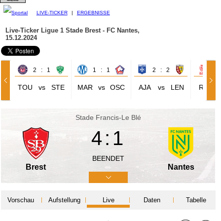
LIVE-TICKER
|
ERGEBNISSE
Live-Ticker Ligue 1
Stade Brest - FC Nantes,
15.12.2024
2 : 1
1 : 1
2 : 2
0 
TOU
vs
STE
MAR
vs
OSC
AJA
vs
LEN
REI
Stade Francis-Le Blé
4:1
BEENDET
Brest
Nantes
Vorschau
Aufstellung
Live
Daten
Tabelle