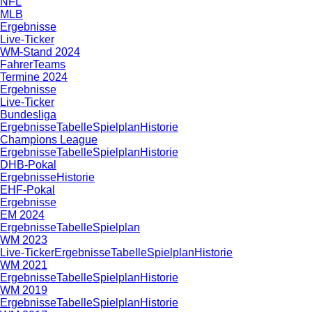
NFL
MLB
Ergebnisse
Live-Ticker
WM-Stand 2024
Fahrer
Teams
Termine 2024
Ergebnisse
Live-Ticker
Bundesliga
Ergebnisse
Tabelle
Spielplan
Historie
Champions League
Ergebnisse
Tabelle
Spielplan
Historie
DHB-Pokal
Ergebnisse
Historie
EHF-Pokal
Ergebnisse
EM 2024
Ergebnisse
Tabelle
Spielplan
WM 2023
Live-Ticker
Ergebnisse
Tabelle
Spielplan
Historie
WM 2021
Ergebnisse
Tabelle
Spielplan
Historie
WM 2019
Ergebnisse
Tabelle
Spielplan
Historie