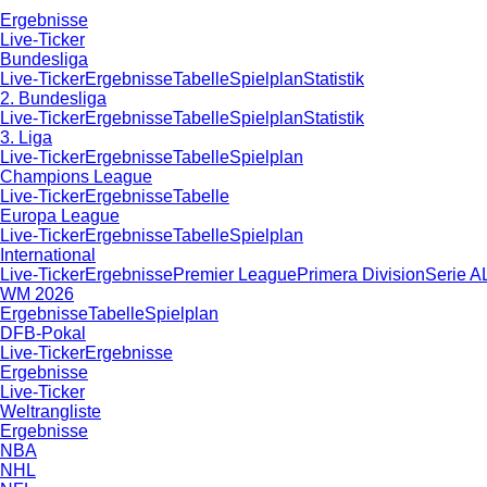
Ergebnisse
Live-Ticker
Bundesliga
Live-Ticker
Ergebnisse
Tabelle
Spielplan
Statistik
2. Bundesliga
Live-Ticker
Ergebnisse
Tabelle
Spielplan
Statistik
3. Liga
Live-Ticker
Ergebnisse
Tabelle
Spielplan
Champions League
Live-Ticker
Ergebnisse
Tabelle
Europa League
Live-Ticker
Ergebnisse
Tabelle
Spielplan
International
Live-Ticker
Ergebnisse
Premier League
Primera Division
Serie A
WM 2026
Ergebnisse
Tabelle
Spielplan
DFB-Pokal
Live-Ticker
Ergebnisse
Ergebnisse
Live-Ticker
Weltrangliste
Ergebnisse
NBA
NHL