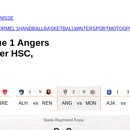
NISSE
ORMEL 1
HANDBALL
BASKETBALL
WINTERSPORT
MOTOGP
ue 1
Angers
ier HSC,
1 : 5
2 : 0
1 : 3
vs
vs
vs
BRE
ALH
REN
ANG
MON
AJA
Stade Raymond Kopa