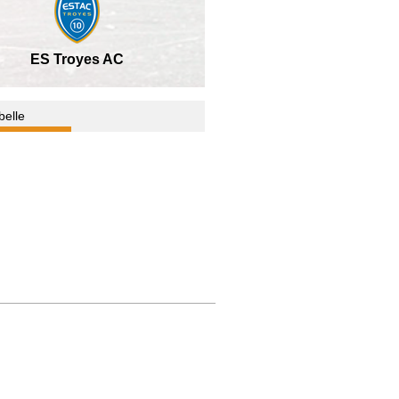
ES Troyes AC
belle