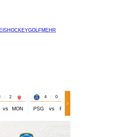
EISHOCKEY
GOLF
MEHR
3 : 2
4 : 0
vs
vs
MON
PSG
REI