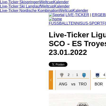
Live-Ticker Skispringen
Weltcup
Kalender
Live-Ticker Ski Langlauf
Weltcup
Kalender
Live-Ticker Nordische Kombination
Weltcup
Kalender
LIVE-TICKER
|
ERGEB
FUSSBALL
TENNIS
US-SPORT
F
Live-Ticker Lig
SCO - ES Troye
23.01.2022
 : 2
0 : 2
2 : 1
4
vs
vs
vs
MAR
MET
OGC
ANG
TRO
BOR