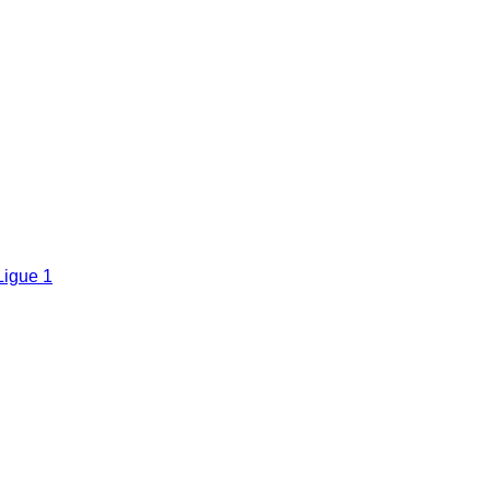
Ligue 1