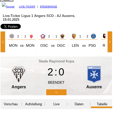
LIVE-TICKER
|
ERGEBNISSE
Live-Ticker Ligue 1
Angers SCO - AJ Auxerre,
19.01.2025
2 : 1
2 : 1
1 : 2
1 
MON
vs
MON
OSC
vs
OGC
LEN
vs
PSG
REN
Stade Raymond Kopa
2:0
BEENDET
Angers
Auxerre
Vorschau
Aufstellung
Live
Daten
Tabelle