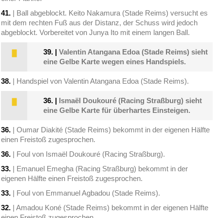
41.
| Ball abgeblockt. Keito Nakamura (Stade Reims) versucht es
mit dem rechten Fuß aus der Distanz, der Schuss wird jedoch
abgeblockt. Vorbereitet von Junya Ito mit einem langen Ball.
39.
|
Valentin Atangana Edoa (Stade Reims) sieht
eine Gelbe Karte wegen eines Handspiels.
38.
| Handspiel von Valentin Atangana Edoa (Stade Reims).
36.
|
Ismaël Doukouré (Racing Straßburg) sieht
eine Gelbe Karte für überhartes Einsteigen.
36.
| Oumar Diakité (Stade Reims) bekommt in der eigenen Hälfte
einen Freistoß zugesprochen.
36.
| Foul von Ismaël Doukouré (Racing Straßburg).
33.
| Emanuel Emegha (Racing Straßburg) bekommt in der
eigenen Hälfte einen Freistoß zugesprochen.
33.
| Foul von Emmanuel Agbadou (Stade Reims).
32.
| Amadou Koné (Stade Reims) bekommt in der eigenen Hälfte
einen Freistoß zugesprochen.