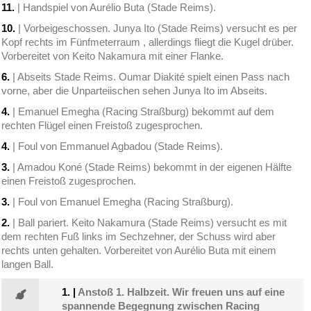
11.
| Handspiel von Aurélio Buta (Stade Reims).
10.
| Vorbeigeschossen. Junya Ito (Stade Reims) versucht es per
Kopf rechts im Fünfmeterraum , allerdings fliegt die Kugel drüber.
Vorbereitet von Keito Nakamura mit einer Flanke.
6.
| Abseits Stade Reims. Oumar Diakité spielt einen Pass nach
vorne, aber die Unparteiischen sehen Junya Ito im Abseits.
4.
| Emanuel Emegha (Racing Straßburg) bekommt auf dem
rechten Flügel einen Freistoß zugesprochen.
4.
| Foul von Emmanuel Agbadou (Stade Reims).
3.
| Amadou Koné (Stade Reims) bekommt in der eigenen Hälfte
einen Freistoß zugesprochen.
3.
| Foul von Emanuel Emegha (Racing Straßburg).
2.
| Ball pariert. Keito Nakamura (Stade Reims) versucht es mit
dem rechten Fuß links im Sechzehner, der Schuss wird aber
rechts unten gehalten. Vorbereitet von Aurélio Buta mit einem
langen Ball.
1.
|
Anstoß 1. Halbzeit. Wir freuen uns auf eine
spannende Begegnung zwischen Racing