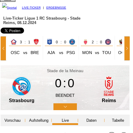
LIVE-TICKER
|
ERGEBNISSE
Live-Ticker Ligue 1
RC Strasbourg - Stade
Reims, 08.12.2024
3 : 1
0 : 0
2 : 0
2 
OSC
vs
BRE
AJA
vs
PSG
MON
vs
TOU
OGC
Stade de la Meinau
0:0
BEENDET
Strasbourg
Reims
Vorschau
Aufstellung
Live
Daten
Tabelle