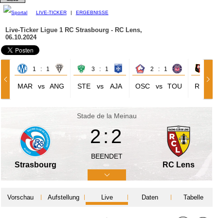
LIVE-TICKER
|
ERGEBNISSE
Live-Ticker Ligue 1
RC Strasbourg - RC Lens,
06.10.2024
1 : 1
3 : 1
2 : 1
1 
MAR
vs
ANG
STE
vs
AJA
OSC
vs
TOU
REN
Stade de la Meinau
2:2
BEENDET
Strasbourg
RC Lens
Vorschau
Aufstellung
Live
Daten
Tabelle