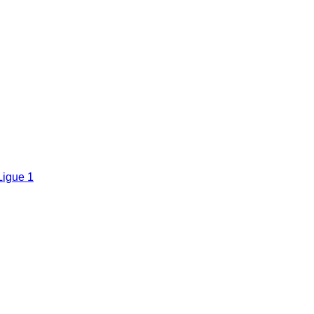
Ligue 1