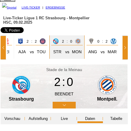
LIVE-TICKER
|
ERGEBNISSE
Live-Ticker Ligue 1
RC Strasbourg - Montpellier
HSC, 09.02.2025
0
2 : 2
2 : 0
0 : 2
REI
AJA
vs
TOU
STR
vs
MON
ANG
vs
MAR
Stade de la Meinau
2:0
BEENDET
Strasbourg
Montpell.
Vorschau
Aufstellung
Live
Daten
Tabelle