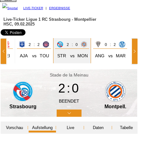
LIVE-TICKER
|
ERGEBNISSE
Live-Ticker Ligue 1
RC Strasbourg - Montpellier
HSC, 09.02.2025
0
2 : 2
2 : 0
0 : 2
REI
AJA
vs
TOU
STR
vs
MON
ANG
vs
MAR
Stade de la Meinau
2:0
BEENDET
Strasbourg
Montpell.
Vorschau
Aufstellung
Live
Daten
Tabelle