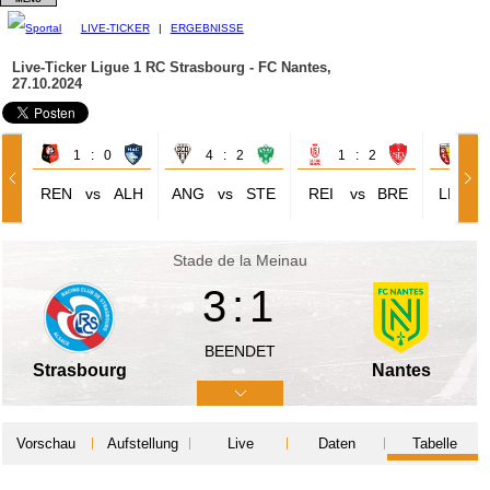
LIVE-TICKER
|
ERGEBNISSE
Live-Ticker Ligue 1
RC Strasbourg - FC Nantes,
27.10.2024
1 : 0
4 : 2
1 : 2
0 
REN
vs
ALH
ANG
vs
STE
REI
vs
BRE
LEN
Stade de la Meinau
3:1
BEENDET
Strasbourg
Nantes
Vorschau
Aufstellung
Live
Daten
Tabelle