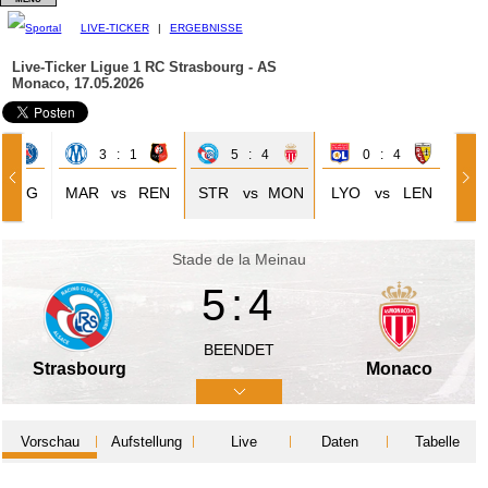
LIVE-TICKER
|
ERGEBNISSE
Live-Ticker Ligue 1
RC Strasbourg - AS
Monaco, 17.05.2026
1
3 : 1
5 : 4
0 : 4
PSG
MAR
vs
REN
STR
vs
MON
LYO
vs
LEN
Stade de la Meinau
5:4
BEENDET
Strasbourg
Monaco
Vorschau
Aufstellung
Live
Daten
Tabelle