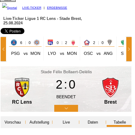
LIVE-TICKER
|
ERGEBNISSE
Live-Ticker Ligue 1
RC Lens - Stade Brest,
25.08.2024
6 : 0
0 : 2
2 : 0
0 
PSG
vs
MON
LYO
vs
MON
OSC
vs
ANG
STE
Stade Félix Bollaert-Delélis
2:0
BEENDET
RC Lens
Brest
Vorschau
Aufstellung
Live
Daten
Tabelle