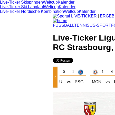
Live-Ticker Skispringen
Weltcup
Kalender
Live-Ticker Ski Langlauf
Weltcup
Kalender
Live-Ticker Nordische Kombination
Weltcup
Kalender
LIVE-TICKER
|
ERGEB
FUSSBALL
TENNIS
US-SPORT
F
Live-Ticker Lig
RC Strasbourg,
7 : 1
0 : 1
1 : 4
vs
vs
vs
STE
MON
NAN
TOU
PSG
MON