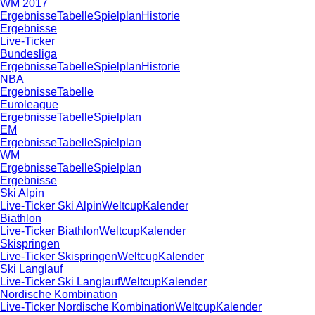
WM 2017
Ergebnisse
Tabelle
Spielplan
Historie
Ergebnisse
Live-Ticker
Bundesliga
Ergebnisse
Tabelle
Spielplan
Historie
NBA
Ergebnisse
Tabelle
Euroleague
Ergebnisse
Tabelle
Spielplan
EM
Ergebnisse
Tabelle
Spielplan
WM
Ergebnisse
Tabelle
Spielplan
Ergebnisse
Ski Alpin
Live-Ticker Ski Alpin
Weltcup
Kalender
Biathlon
Live-Ticker Biathlon
Weltcup
Kalender
Skispringen
Live-Ticker Skispringen
Weltcup
Kalender
Ski Langlauf
Live-Ticker Ski Langlauf
Weltcup
Kalender
Nordische Kombination
Live-Ticker Nordische Kombination
Weltcup
Kalender