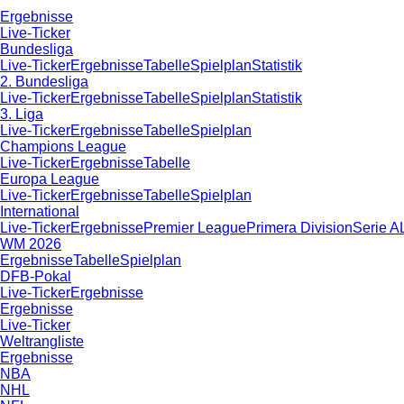
Ergebnisse
Live-Ticker
Bundesliga
Live-Ticker
Ergebnisse
Tabelle
Spielplan
Statistik
2. Bundesliga
Live-Ticker
Ergebnisse
Tabelle
Spielplan
Statistik
3. Liga
Live-Ticker
Ergebnisse
Tabelle
Spielplan
Champions League
Live-Ticker
Ergebnisse
Tabelle
Europa League
Live-Ticker
Ergebnisse
Tabelle
Spielplan
International
Live-Ticker
Ergebnisse
Premier League
Primera Division
Serie A
WM 2026
Ergebnisse
Tabelle
Spielplan
DFB-Pokal
Live-Ticker
Ergebnisse
Ergebnisse
Live-Ticker
Weltrangliste
Ergebnisse
NBA
NHL