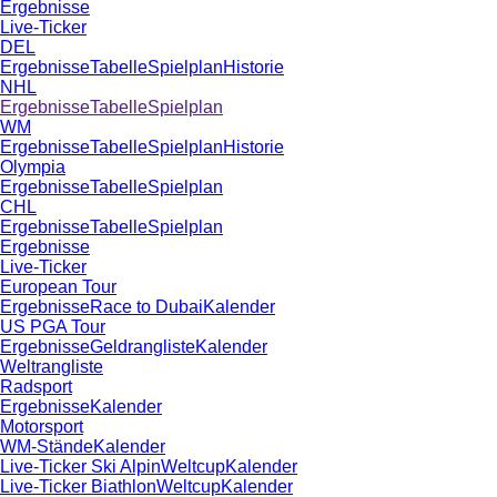
Ergebnisse
Live-Ticker
DEL
Ergebnisse
Tabelle
Spielplan
Historie
NHL
Ergebnisse
Tabelle
Spielplan
WM
Ergebnisse
Tabelle
Spielplan
Historie
Olympia
Ergebnisse
Tabelle
Spielplan
CHL
Ergebnisse
Tabelle
Spielplan
Ergebnisse
Live-Ticker
European Tour
Ergebnisse
Race to Dubai
Kalender
US PGA Tour
Ergebnisse
Geldrangliste
Kalender
Weltrangliste
Radsport
Ergebnisse
Kalender
Motorsport
WM-Stände
Kalender
Live-Ticker Ski Alpin
Weltcup
Kalender
Live-Ticker Biathlon
Weltcup
Kalender