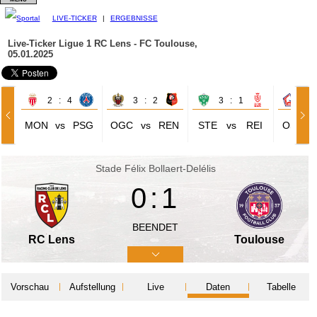
LIVE-TICKER
|
ERGEBNISSE
Live-Ticker Ligue 1
RC Lens - FC Toulouse,
05.01.2025
2 : 4
3 : 2
3 : 1
1 
MON
vs
PSG
OGC
vs
REN
STE
vs
REI
OSC
Stade Félix Bollaert-Delélis
0:1
BEENDET
RC Lens
Toulouse
Vorschau
Aufstellung
Live
Daten
Tabelle