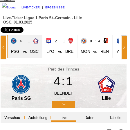
LIVE-TICKER
|
ERGEBNISSE
Live-Ticker Ligue 1
Paris St.-Germain - Lille
OSC, 01.03.2025
4 : 1
2 : 1
0 : 4
0 
LH
PSG
vs
OSC
LYO
vs
BRE
MON
vs
REN
AJA
Parc des Princes
4:1
BEENDET
Paris SG
Lille
Vorschau
Aufstellung
Live
Daten
Tabelle