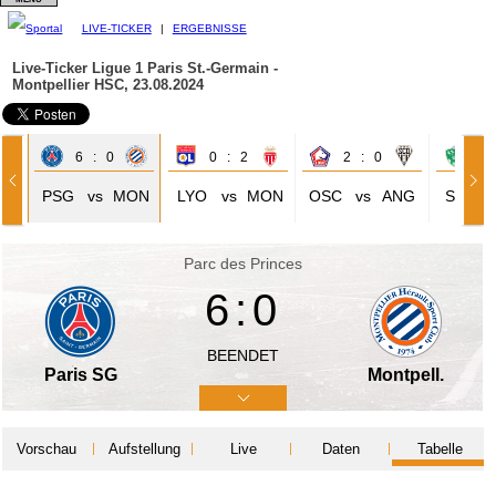
LIVE-TICKER
|
ERGEBNISSE
Live-Ticker Ligue 1
Paris St.-Germain -
Montpellier HSC, 23.08.2024
6 : 0
0 : 2
2 : 0
0 
PSG
vs
MON
LYO
vs
MON
OSC
vs
ANG
STE
Parc des Princes
6:0
BEENDET
Paris SG
Montpell.
Vorschau
Aufstellung
Live
Daten
Tabelle