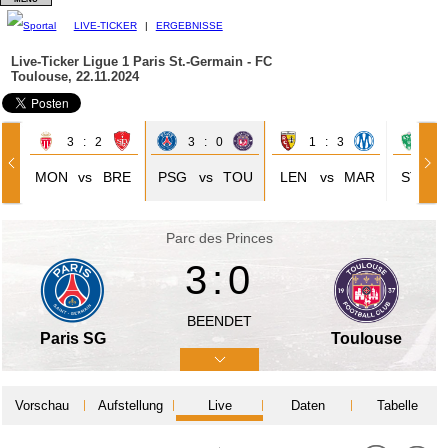
LIVE-TICKER
|
ERGEBNISSE
Live-Ticker Ligue 1
Paris St.-Germain - FC
Toulouse, 22.11.2024
3 : 2
3 : 0
1 : 3
1 
MON
vs
BRE
PSG
vs
TOU
LEN
vs
MAR
STE
Parc des Princes
3:0
BEENDET
Paris SG
Toulouse
Vorschau
Aufstellung
Live
Daten
Tabelle