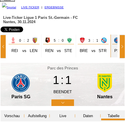
LIVE-TICKER
|
ERGEBNISSE
Live-Ticker Ligue 1
Paris St.-Germain - FC
Nantes, 30.11.2024
0 : 2
5 : 0
3 : 1
1 
REI
vs
LEN
REN
vs
STE
BRE
vs
STR
PSG
Parc des Princes
1:1
BEENDET
Paris SG
Nantes
Vorschau
Aufstellung
Live
Daten
Tabelle