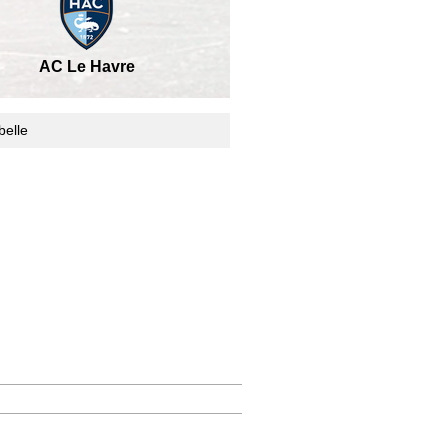
AC Le Havre
belle