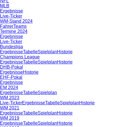
NFL
MLB
Ergebnisse
Live-Ticker
WM-Stand 2024
Fahrer
Teams
Termine 2024
Ergebnisse
Live-Ticker
Bundesliga
Ergebnisse
Tabelle
Spielplan
Historie
Champions League
Ergebnisse
Tabelle
Spielplan
Historie
DHB-Pokal
Ergebnisse
Historie
EHF-Pokal
Ergebnisse
EM 2024
Ergebnisse
Tabelle
Spielplan
WM 2023
Live-Ticker
Ergebnisse
Tabelle
Spielplan
Historie
WM 2021
Ergebnisse
Tabelle
Spielplan
Historie
WM 2019
Ergebnisse
Tabelle
Spielplan
Historie