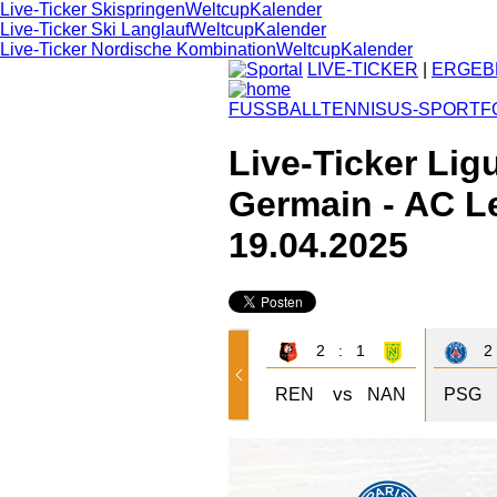
Live-Ticker Skispringen
Weltcup
Kalender
Live-Ticker Ski Langlauf
Weltcup
Kalender
Live-Ticker Nordische Kombination
Weltcup
Kalender
LIVE-TICKER
|
ERGEB
FUSSBALL
TENNIS
US-SPORT
F
Live-Ticker Lig
Germain - AC L
19.04.2025
2 : 1
2
vs
REN
NAN
PSG