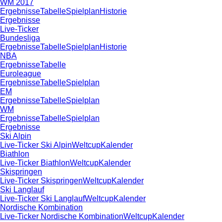
WM 2017
Ergebnisse
Tabelle
Spielplan
Historie
Ergebnisse
Live-Ticker
Bundesliga
Ergebnisse
Tabelle
Spielplan
Historie
NBA
Ergebnisse
Tabelle
Euroleague
Ergebnisse
Tabelle
Spielplan
EM
Ergebnisse
Tabelle
Spielplan
WM
Ergebnisse
Tabelle
Spielplan
Ergebnisse
Ski Alpin
Live-Ticker Ski Alpin
Weltcup
Kalender
Biathlon
Live-Ticker Biathlon
Weltcup
Kalender
Skispringen
Live-Ticker Skispringen
Weltcup
Kalender
Ski Langlauf
Live-Ticker Ski Langlauf
Weltcup
Kalender
Nordische Kombination
Live-Ticker Nordische Kombination
Weltcup
Kalender