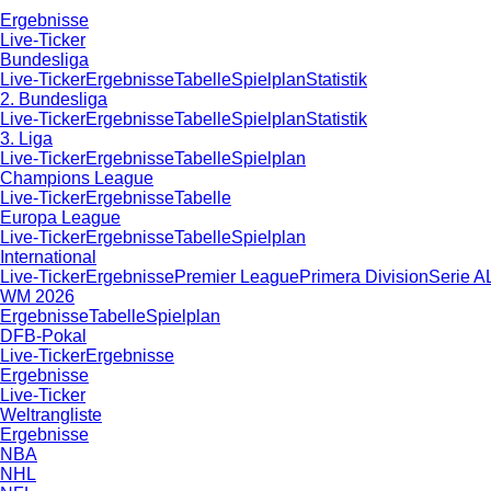
Ergebnisse
Live-Ticker
Bundesliga
Live-Ticker
Ergebnisse
Tabelle
Spielplan
Statistik
2. Bundesliga
Live-Ticker
Ergebnisse
Tabelle
Spielplan
Statistik
3. Liga
Live-Ticker
Ergebnisse
Tabelle
Spielplan
Champions League
Live-Ticker
Ergebnisse
Tabelle
Europa League
Live-Ticker
Ergebnisse
Tabelle
Spielplan
International
Live-Ticker
Ergebnisse
Premier League
Primera Division
Serie A
WM 2026
Ergebnisse
Tabelle
Spielplan
DFB-Pokal
Live-Ticker
Ergebnisse
Ergebnisse
Live-Ticker
Weltrangliste
Ergebnisse
NBA
NHL