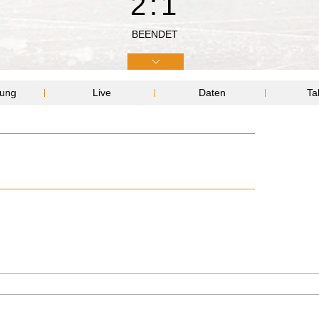
2:1
BEENDET
lung
Live
Daten
Ta