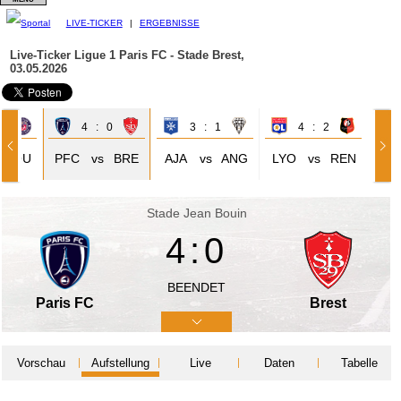
LIVE-TICKER
|
ERGEBNISSE
Live-Ticker Ligue 1
Paris FC - Stade Brest,
03.05.2026
2
4 : 0
3 : 1
4 : 2
TOU
PFC
vs
BRE
AJA
vs
ANG
LYO
vs
REN
Stade Jean Bouin
4:0
BEENDET
Paris FC
Brest
Vorschau
Aufstellung
Live
Daten
Tabelle