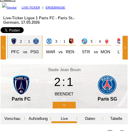
LIVE-TICKER
|
ERGEBNISSE
Live-Ticker Ligue 1
Paris FC - Paris St.-
Germain, 17.05.2026
2 : 1
3 : 1
5 : 4
0 
ET
PFC
vs
PSG
MAR
vs
REN
STR
vs
MON
LYO
Stade Jean Bouin
2:1
BEENDET
Paris FC
Paris SG
Vorschau
Aufstellung
Live
Daten
Tabelle