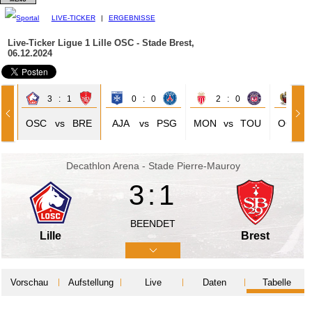
LIVE-TICKER
|
ERGEBNISSE
Live-Ticker Ligue 1
Lille OSC - Stade Brest,
06.12.2024
3 : 1
0 : 0
2 : 0
2 
OSC
vs
BRE
AJA
vs
PSG
MON
vs
TOU
OGC
Decathlon Arena - Stade Pierre-Mauroy
3:1
BEENDET
Lille
Brest
Vorschau
Aufstellung
Live
Daten
Tabelle