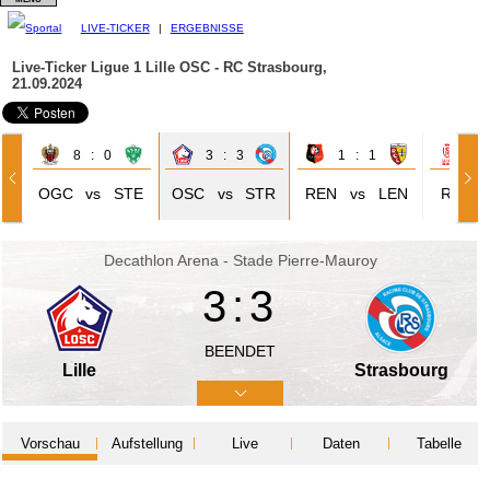
LIVE-TICKER
|
ERGEBNISSE
Live-Ticker Ligue 1
Lille OSC - RC Strasbourg,
21.09.2024
8 : 0
3 : 3
1 : 1
1 
OGC
vs
STE
OSC
vs
STR
REN
vs
LEN
REI
Decathlon Arena - Stade Pierre-Mauroy
3:3
BEENDET
Lille
Strasbourg
Vorschau
Aufstellung
Live
Daten
Tabelle