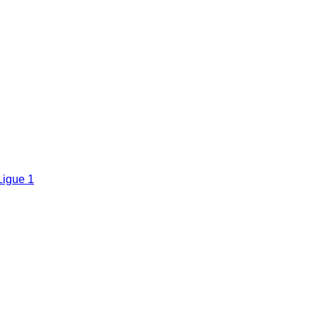
Ligue 1