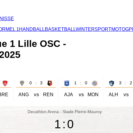
NISSE
ORMEL 1
HANDBALL
BASKETBALL
WINTERSPORT
MOTOGP
ue 1
Lille OSC -
.2025
0 : 3
1 : 0
3 : 2
vs
vs
vs
BRE
ANG
REN
AJA
MON
ALH
Decathlon Arena - Stade Pierre-Mauroy
1:0