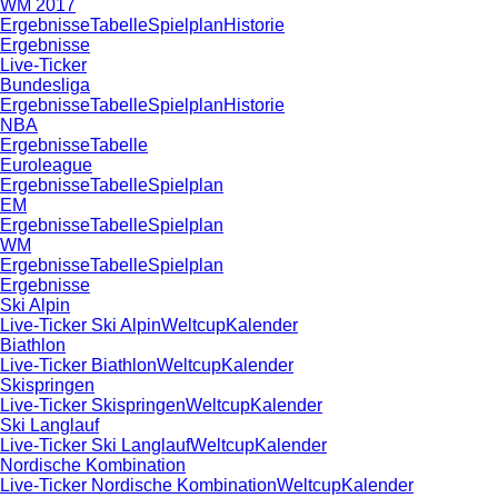
WM 2017
Ergebnisse
Tabelle
Spielplan
Historie
Ergebnisse
Live-Ticker
Bundesliga
Ergebnisse
Tabelle
Spielplan
Historie
NBA
Ergebnisse
Tabelle
Euroleague
Ergebnisse
Tabelle
Spielplan
EM
Ergebnisse
Tabelle
Spielplan
WM
Ergebnisse
Tabelle
Spielplan
Ergebnisse
Ski Alpin
Live-Ticker Ski Alpin
Weltcup
Kalender
Biathlon
Live-Ticker Biathlon
Weltcup
Kalender
Skispringen
Live-Ticker Skispringen
Weltcup
Kalender
Ski Langlauf
Live-Ticker Ski Langlauf
Weltcup
Kalender
Nordische Kombination
Live-Ticker Nordische Kombination
Weltcup
Kalender