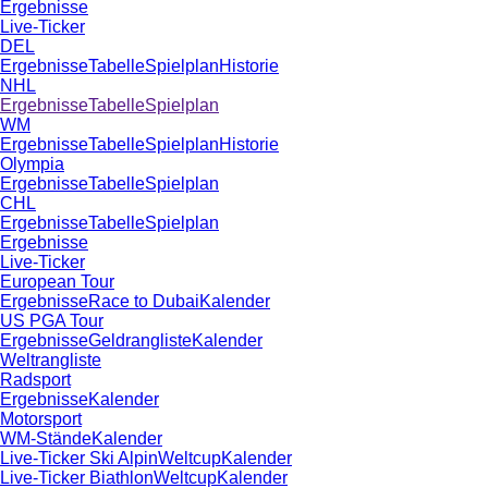
Ergebnisse
Live-Ticker
DEL
Ergebnisse
Tabelle
Spielplan
Historie
NHL
Ergebnisse
Tabelle
Spielplan
WM
Ergebnisse
Tabelle
Spielplan
Historie
Olympia
Ergebnisse
Tabelle
Spielplan
CHL
Ergebnisse
Tabelle
Spielplan
Ergebnisse
Live-Ticker
European Tour
Ergebnisse
Race to Dubai
Kalender
US PGA Tour
Ergebnisse
Geldrangliste
Kalender
Weltrangliste
Radsport
Ergebnisse
Kalender
Motorsport
WM-Stände
Kalender
Live-Ticker Ski Alpin
Weltcup
Kalender
Live-Ticker Biathlon
Weltcup
Kalender