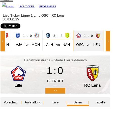
LIVE-TICKER
|
ERGEBNISSE
Live-Ticker Ligue 1
Lille OSC - RC Lens,
30.03.2025
3
1 : 0
3 : 2
1 : 0
REN
AJA
vs
MON
ALH
vs
NAN
OSC
vs
LEN
Decathlon Arena - Stade Pierre-Mauroy
1:0
BEENDET
Lille
RC Lens
Vorschau
Aufstellung
Live
Daten
Tabelle