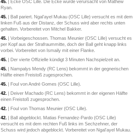
45.
| Ecke OSC Lille. Die Ecke wurde verursacht von Mathew
Ryan.
45.
| Ball pariert. Ngal'ayel Mukau (OSC Lille) versucht es mit dem
linken Fuß aus der Distanz, der Schuss wird aber rechts unten
gehalten. Vorbereitet von Mitchel Bakker.
45.
| Vorbeigeschossen. Thomas Meunier (OSC Lille) versucht es
per Kopf aus der Strafraummitte, doch der Ball geht knapp links
vorbei. Vorbereitet von Ismaily mit einer Flanke.
45.
| Der vierte Offizielle kündigt 3 Minuten Nachspielzeit an.
45.
| Nampalys Mendy (RC Lens) bekommt in der gegnerischen
Hälfte einen Freistoß zugesprochen.
45.
| Foul von André Gomes (OSC Lille).
42.
| Deiver Machado (RC Lens) bekommt in der eigenen Hälfte
einen Freistoß zugesprochen.
42.
| Foul von Thomas Meunier (OSC Lille).
42.
| Ball abgeblockt. Matias Fernandez-Pardo (OSC Lille)
versucht es mit dem rechten Fuß links im Sechzehner, der
Schuss wird jedoch abgeblockt. Vorbereitet von Ngal'ayel Mukau.