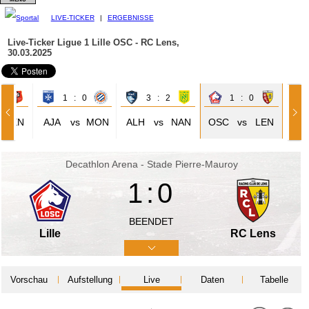
LIVE-TICKER
|
ERGEBNISSE
Live-Ticker Ligue 1
Lille OSC - RC Lens,
30.03.2025
3
1 : 0
3 : 2
1 : 0
REN
AJA
vs
MON
ALH
vs
NAN
OSC
vs
LEN
Decathlon Arena - Stade Pierre-Mauroy
1:0
BEENDET
Lille
RC Lens
Vorschau
Aufstellung
Live
Daten
Tabelle