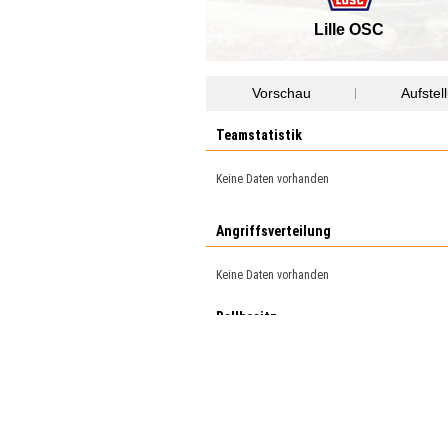
Lille OSC
Vorschau
Aufstel
Teamstatistik
Keine Daten vorhanden
Angriffsverteilung
Keine Daten vorhanden
Ballbesitz
Keine Daten vorhanden
Spielervergleich