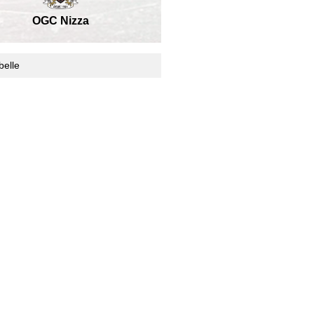
OGC Nizza
belle