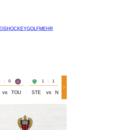
EISHOCKEY
GOLF
MEHR
0 : 0
1 : 1
1 : 1
vs
vs
vs
TOU
STE
NAN
REI
ALH
ANG