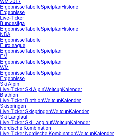
WM 2017
Ergebnisse
Tabelle
Spielplan
Historie
Ergebnisse
Live-Ticker
Bundesliga
Ergebnisse
Tabelle
Spielplan
Historie
NBA
Ergebnisse
Tabelle
Euroleague
Ergebnisse
Tabelle
Spielplan
EM
Ergebnisse
Tabelle
Spielplan
WM
Ergebnisse
Tabelle
Spielplan
Ergebnisse
Ski Alpin
Live-Ticker Ski Alpin
Weltcup
Kalender
Biathlon
Live-Ticker Biathlon
Weltcup
Kalender
Skispringen
Live-Ticker Skispringen
Weltcup
Kalender
Ski Langlauf
Live-Ticker Ski Langlauf
Weltcup
Kalender
Nordische Kombination
Live-Ticker Nordische Kombination
Weltcup
Kalender