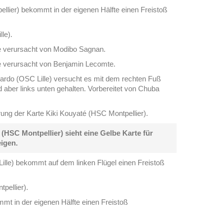
er) bekommt in der eigenen Hälfte einen Freistoß
le).
e verursacht von Modibo Sagnan.
e verursacht von Benjamin Lecomte.
Pardo (OSC Lille) versucht es mit dem rechten Fuß
 aber links unten gehalten. Vorbereitet von Chuba
ng der Karte Kiki Kouyaté (HSC Montpellier).
 (HSC Montpellier) sieht eine Gelbe Karte für
eigen.
lle) bekommt auf dem linken Flügel einen Freistoß
pellier).
mt in der eigenen Hälfte einen Freistoß