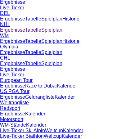
Ergebnisse
Live-Ticker
DEL
Ergebnisse
Tabelle
Spielplan
Historie
NHL
Ergebnisse
Tabelle
Spielplan
WM
Ergebnisse
Tabelle
Spielplan
Historie
Olympia
Ergebnisse
Tabelle
Spielplan
CHL
Ergebnisse
Tabelle
Spielplan
Ergebnisse
Live-Ticker
European Tour
Ergebnisse
Race to Dubai
Kalender
US PGA Tour
Ergebnisse
Geldrangliste
Kalender
Weltrangliste
Radsport
Ergebnisse
Kalender
Motorsport
WM-Stände
Kalender
Live-Ticker Ski Alpin
Weltcup
Kalender
Live-Ticker Biathlon
Weltcup
Kalender