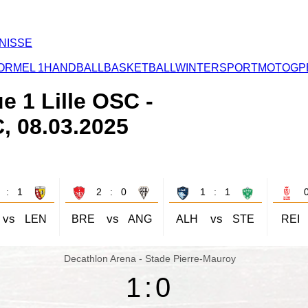
NISSE
ORMEL 1
HANDBALL
BASKETBALL
WINTERSPORT
MOTOGP
ue 1
Lille OSC -
, 08.03.2025
 : 1
2 : 0
1 : 1
vs
vs
vs
LEN
BRE
ANG
ALH
STE
REI
Decathlon Arena - Stade Pierre-Mauroy
1:0