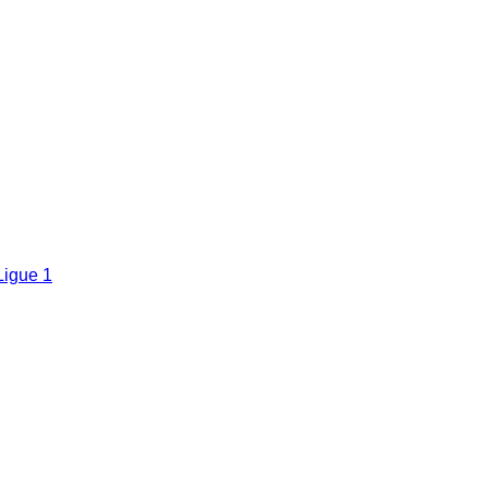
Ligue 1