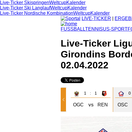
Live-Ticker Skispringen
Weltcup
Kalender
Live-Ticker Ski Langlauf
Weltcup
Kalender
Live-Ticker Nordische Kombination
Weltcup
Kalender
LIVE-TICKER
|
ERGEB
FUSSBALL
TENNIS
US-SPORT
F
Live-Ticker Lig
Girondins Bord
02.04.2022
1 : 1
0
vs
OGC
REN
OSC