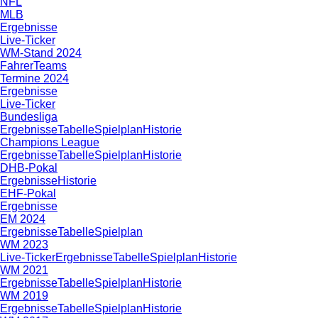
NFL
MLB
Ergebnisse
Live-Ticker
WM-Stand 2024
Fahrer
Teams
Termine 2024
Ergebnisse
Live-Ticker
Bundesliga
Ergebnisse
Tabelle
Spielplan
Historie
Champions League
Ergebnisse
Tabelle
Spielplan
Historie
DHB-Pokal
Ergebnisse
Historie
EHF-Pokal
Ergebnisse
EM 2024
Ergebnisse
Tabelle
Spielplan
WM 2023
Live-Ticker
Ergebnisse
Tabelle
Spielplan
Historie
WM 2021
Ergebnisse
Tabelle
Spielplan
Historie
WM 2019
Ergebnisse
Tabelle
Spielplan
Historie