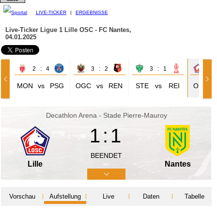
LIVE-TICKER
|
ERGEBNISSE
Live-Ticker Ligue 1
Lille OSC - FC Nantes,
04.01.2025
2 : 4
3 : 2
3 : 1
1 
MON
vs
PSG
OGC
vs
REN
STE
vs
REI
OSC
Decathlon Arena - Stade Pierre-Mauroy
1:1
BEENDET
Lille
Nantes
Vorschau
Aufstellung
Live
Daten
Tabelle