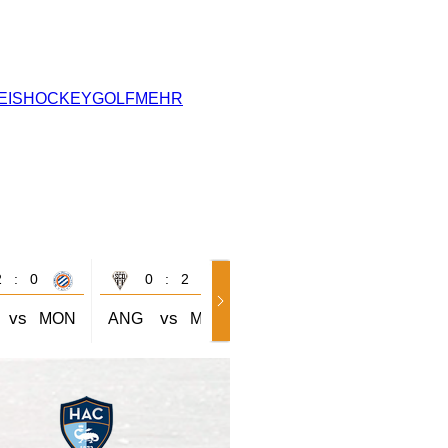
EISHOCKEY
GOLF
MEHR
2 : 0
0 : 2
vs
vs
MON
ANG
MAR