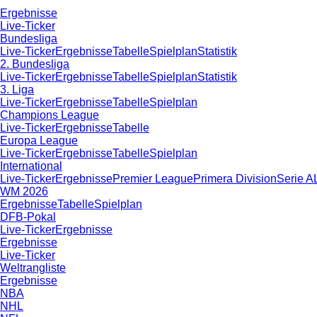
Ergebnisse
Live-Ticker
Bundesliga
Live-Ticker
Ergebnisse
Tabelle
Spielplan
Statistik
2. Bundesliga
Live-Ticker
Ergebnisse
Tabelle
Spielplan
Statistik
3. Liga
Live-Ticker
Ergebnisse
Tabelle
Spielplan
Champions League
Live-Ticker
Ergebnisse
Tabelle
Europa League
Live-Ticker
Ergebnisse
Tabelle
Spielplan
International
Live-Ticker
Ergebnisse
Premier League
Primera Division
Serie A
WM 2026
Ergebnisse
Tabelle
Spielplan
DFB-Pokal
Live-Ticker
Ergebnisse
Ergebnisse
Live-Ticker
Weltrangliste
Ergebnisse
NBA
NHL