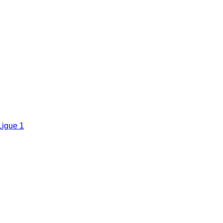
Ligue 1